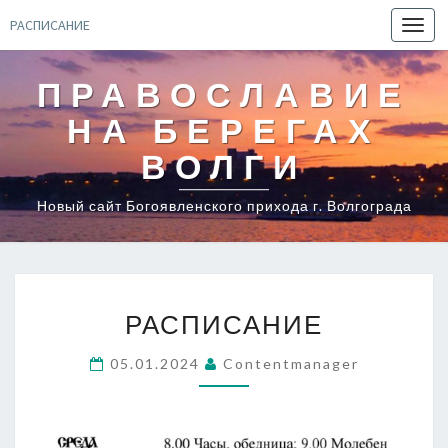
РАСПИСАНИЕ
Toggl
navig
ПРАВОСЛАВИЕ
НА БЕРЕГАХ
ВОЛГИ
Новый сайт Богоявленского прихода г. Волгограда
РАСПИСАНИЕ
РАСПИСАНИЕ
05.01.2024
Contentmanager