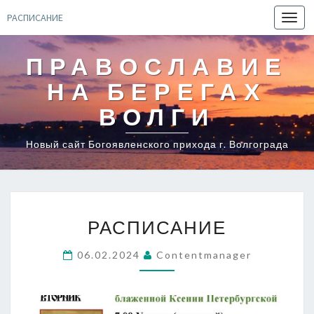
РАСПИСАНИЕ
Toggl
navig
ПРАВОСЛАВИЕ
НА БЕРЕГАХ
ВОЛГИ
Новый сайт Богоявленского прихода г. Волгограда
РАСПИСАНИЕ
РАСПИСАНИЕ
06.02.2024
Contentmanager