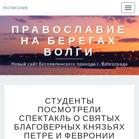
РАСПИСАНИЕ
Toggl
navig
ПРАВОСЛАВИЕ
НА БЕРЕГАХ
ВОЛГИ
Новый сайт Богоявленского прихода г. Волгограда
СТУДЕНТЫ
СТУДЕНТЫ
ПОСМОТРЕЛИ
СПЕКТАКЛЬ
ПОСМОТРЕЛИ
О
СПЕКТАКЛЬ О СВЯТЫХ
СВЯТЫХ
БЛАГОВЕРНЫХ КНЯЗЬЯХ
БЛАГОВЕРНЫХ
ПЕТРЕ И ФЕВРОНИИ
КНЯЗЬЯХ