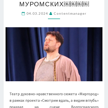
ПЕТРЕ
МУРОМСКИХ￼￼￼￼
И
ФЕВРОНИИ
04.03.2024
Contentmanager
МУРОМСКИХ
￼
￼
￼
￼
Театр духовно-нравственного сюжета «Миргород»
в рамках проекта «Смотрим вдаль, а видим вглубь»
показал на сцене Волгоградского