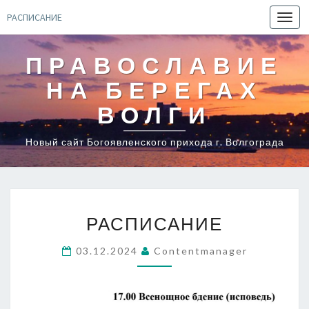
РАСПИСАНИЕ
Toggl
navig
ПРАВОСЛАВИЕ
НА БЕРЕГАХ
ВОЛГИ
Новый сайт Богоявленского прихода г. Волгограда
РАСПИСАНИЕ
РАСПИСАНИЕ
03.12.2024
Contentmanager