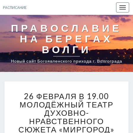
РАСПИСАНИЕ
Toggl
navig
ПРАВОСЛАВИЕ
НА БЕРЕГАХ
ВОЛГИ
Новый сайт Богоявленского прихода г. Волгограда
26
26 ФЕВРАЛЯ В 19.00
ФЕВРАЛЯ
В
МОЛОДЁЖНЫЙ ТЕАТР
19.00
ДУХОВНО-
МОЛОДЁЖНЫЙ
НРАВСТВЕННОГО
ТЕАТР
СЮЖЕТА «МИРГОРОД»
ДУХОВНО-