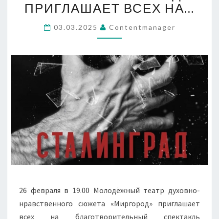
НРАВСТВЕННОГО
ПРИГЛАШАЕТ ВСЕХ НА…
СЮЖЕТА
«МИРГОРОД»
03.03.2025
Contentmanager
ПРИГЛАШАЕТ
ВСЕХ
НА…
26 февраля в 19.00 Молодёжный театр духовно-
нравственного сюжета «Миргород» приглашает
всех на благотворительный спектакль