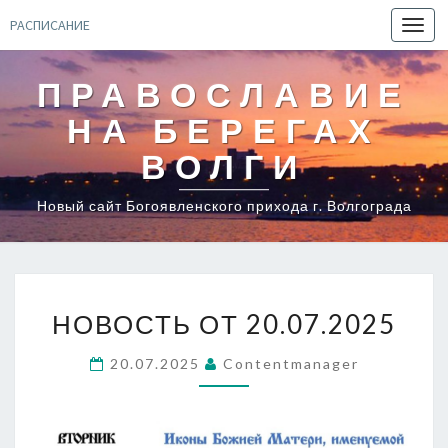
РАСПИСАНИЕ
Toggl
navig
ПРАВОСЛАВИЕ
НА БЕРЕГАХ
ВОЛГИ
Новый сайт Богоявленского прихода г. Волгограда
НОВОСТЬ
НОВОСТЬ ОТ 20.07.2025
ОТ
20.07.2025
20.07.2025
Contentmanager