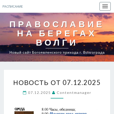
РАСПИСАНИЕ
Toggl
navig
ПРАВОСЛАВИЕ
НА БЕРЕГАХ
ВОЛГИ
Новый сайт Богоявленского прихода г. Волгограда
НОВОСТЬ
НОВОСТЬ ОТ 07.12.2025
ОТ
07.12.2025
07.12.2025
Contentmanager