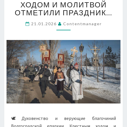
КРЕСТНЫМ
ХОДОМ И МОЛИТВОЙ
ХОДОМ
ОТМЕТИЛИ ПРАЗДНИК…
И
МОЛИТВОЙ
21.01.2026
Contentmanager
ОТМЕТИЛИ
ПРАЗДНИК…
🕊Духовенство и верующие благочиний
Волгоградской епархии Крестным ходом и