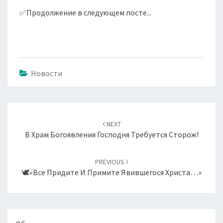
✅Продолжение в следующем посте...
Новости
Навигация
по
NEXT
записям
В Храм Богоявления Господня Требуется Сторож!
PREVIOUS
🕊«Все Придите И Примите Явившегося Христа…»