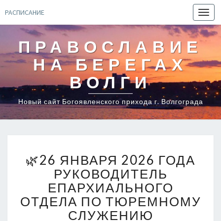
РАСПИСАНИЕ
Toggl
navig
ПРАВОСЛАВИЕ
НА БЕРЕГАХ
ВОЛГИ
Новый сайт Богоявленского прихода г. Волгограда
🌿
🌿26 ЯНВАРЯ 2026 ГОДА
26
ЯНВАРЯ
РУКОВОДИТЕЛЬ
2026
ЕПАРХИАЛЬНОГО
ГОДА
ОТДЕЛА ПО ТЮРЕМНОМУ
РУКОВОДИТЕЛЬ
СЛУЖЕНИЮ
ЕПАРХИАЛЬНОГО