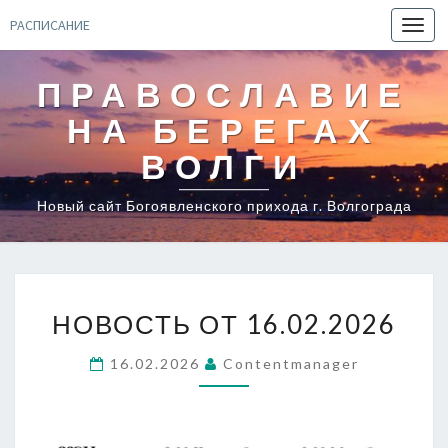
РАСПИСАНИЕ
Toggl
navig
ПРАВОСЛАВИЕ
НА БЕРЕГАХ
ВОЛГИ
Новый сайт Богоявленского прихода г. Волгограда
НОВОСТЬ
НОВОСТЬ ОТ 16.02.2026
ОТ
16.02.2026
16.02.2026
Contentmanager