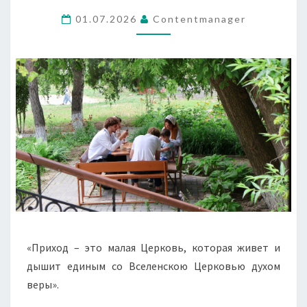
И
ДЫШИТ
01.07.2026
Contentmanager
ЕДИНЫМ
СО
ВСЕЛЕНСКОЮ…
«Приход – это малая Церковь, которая живет и
дышит единым со Вселенскою Церковью духом
веры».