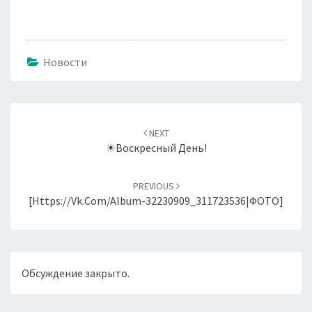
Новости
Навигация
по
NEXT
записям
☀Воскресный День!
PREVIOUS
[https://vk.com/album-32230909_311723536|ФОТО]
Обсуждение закрыто.