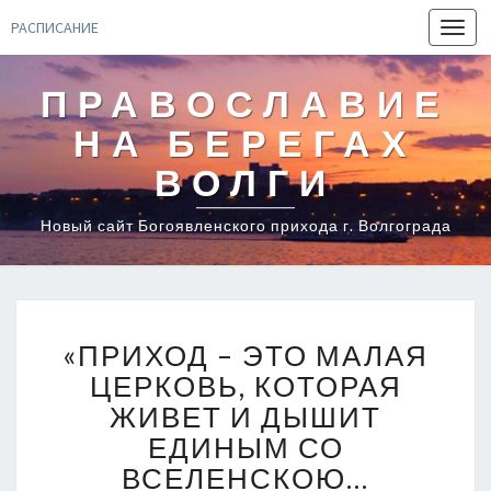
РАСПИСАНИЕ
Toggl
navig
ПРАВОСЛАВИЕ
НА БЕРЕГАХ
ВОЛГИ
Новый сайт Богоявленского прихода г. Волгограда
«ПРИХОД
«ПРИХОД – ЭТО МАЛАЯ
–
ЭТО
ЦЕРКОВЬ, КОТОРАЯ
МАЛАЯ
ЖИВЕТ И ДЫШИТ
ЦЕРКОВЬ,
ЕДИНЫМ СО
КОТОРАЯ
ВСЕЛЕНСКОЮ…
ЖИВЕТ