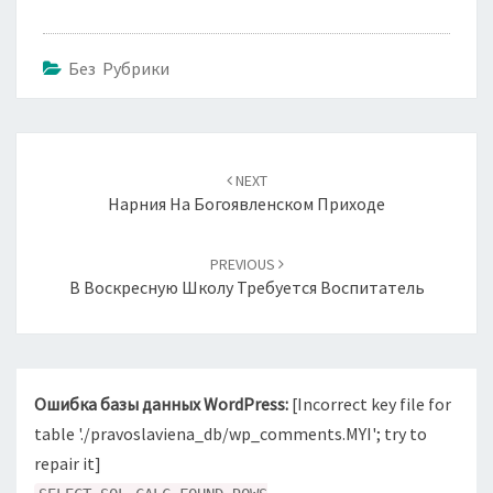
Без Рубрики
Навигация
по
NEXT
записям
Нарния На Богоявленском Приходе
PREVIOUS
В Воскресную Школу Требуется Воспитатель
Ошибка базы данных WordPress:
[Incorrect key file for
table './pravoslaviena_db/wp_comments.MYI'; try to
repair it]