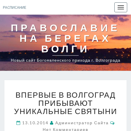
РАСПИСАНИЕ
Toggl
navig
ПРАВОСЛАВИЕ
НА БЕРЕГАХ
ВОЛГИ
Новый сайт Богоявленского прихода г. Волгограда
ВПЕРВЫЕ
ВПЕРВЫЕ В ВОЛГОГРАД
В
ВОЛГОГРАД
ПРИБЫВАЮТ
ПРИБЫВАЮТ
УНИКАЛЬНЫЕ СВЯТЫНИ
УНИКАЛЬНЫЕ
СВЯТЫНИ
Комме
13.10.2014
Администратор Сайта
Нет Комментариев