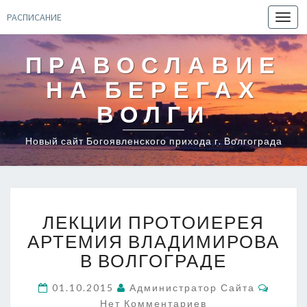
РАСПИСАНИЕ
Toggl
navig
ПРАВОСЛАВИЕ
НА БЕРЕГАХ
ВОЛГИ
Новый сайт Богоявленского прихода г. Волгограда
ЛЕКЦИИ
ЛЕКЦИИ ПРОТОИЕРЕЯ
ПРОТОИЕРЕЯ
АРТЕМИЯ
АРТЕМИЯ ВЛАДИМИРОВА
ВЛАДИМИРОВА
В ВОЛГОГРАДЕ
В
ВОЛГОГРАДЕ
Комме
01.10.2015
Администратор Сайта
Нет Комментариев