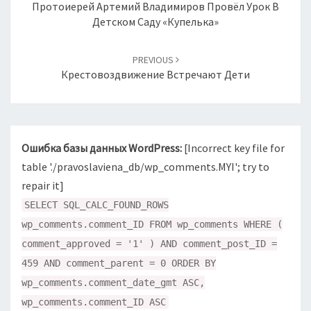
записям
Протоиерей Артемий Владимиров Провёл Урок В
Детском Саду «Купелька»
PREVIOUS
Крестовоздвижение Встречают Дети
Ошибка базы данных WordPress:
[Incorrect key file for
table './pravoslaviena_db/wp_comments.MYI'; try to
repair it]
SELECT SQL_CALC_FOUND_ROWS
wp_comments.comment_ID FROM wp_comments WHERE (
comment_approved = '1' ) AND comment_post_ID =
459 AND comment_parent = 0 ORDER BY
wp_comments.comment_date_gmt ASC,
wp_comments.comment_ID ASC