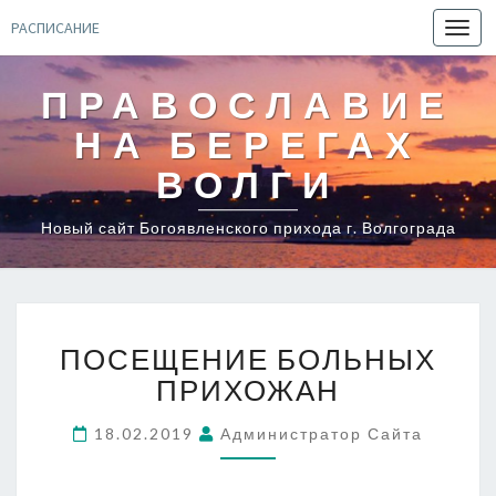
РАСПИСАНИЕ
Toggl
navig
ПРАВОСЛАВИЕ
НА БЕРЕГАХ
ВОЛГИ
Новый сайт Богоявленского прихода г. Волгограда
ПОСЕЩЕНИЕ
ПОСЕЩЕНИЕ БОЛЬНЫХ
БОЛЬНЫХ
ПРИХОЖАН
ПРИХОЖАН
18.02.2019
Администратор Сайта