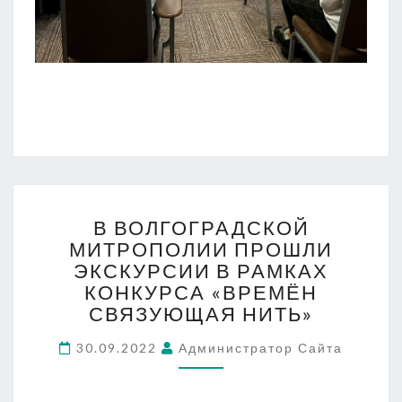
В
В ВОЛГОГРАДСКОЙ
ВОЛГОГРАДСКОЙ
МИТРОПОЛИИ ПРОШЛИ
МИТРОПОЛИИ
ЭКСКУРСИИ В РАМКАХ
ПРОШЛИ
ЭКСКУРСИИ
КОНКУРСА «ВРЕМЁН
В
СВЯЗУЮЩАЯ НИТЬ»
РАМКАХ
КОНКУРСА
30.09.2022
Администратор Сайта
«ВРЕМЁН
СВЯЗУЮЩАЯ