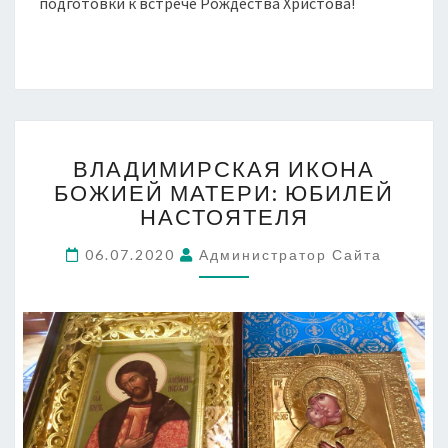
подготовки к встрече Рождества Христова!
ВЛАДИМИРСКАЯ
ВЛАДИМИРСКАЯ ИКОНА
ИКОНА
БОЖИЕЙ МАТЕРИ: ЮБИЛЕЙ
БОЖИЕЙ
НАСТОЯТЕЛЯ
МАТЕРИ:
ЮБИЛЕЙ
06.07.2020
Администратор Сайта
НАСТОЯТЕЛЯ