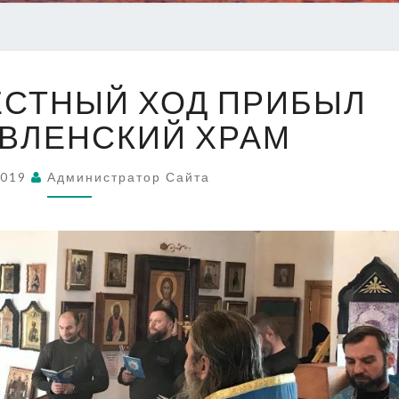
КАЗАЧИЙ
ЕСТНЫЙ ХОД ПРИБЫЛ
КРЕСТНЫЙ
ХОД
ЯВЛЕНСКИЙ ХРАМ
ПРИБЫЛ
В
2019
Администратор Сайта
БОГОЯВЛЕНСКИЙ
ХРАМ