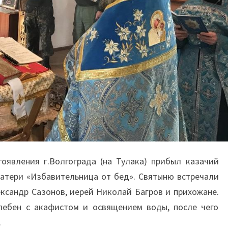
гоявления г.Волгограда (на Тулака) прибыл казачий
атери «Избавительница от бед». Святыню встречали
ксандр Сазонов, иерей Николай Багров и прихожане.
ебен с акафистом и освящением воды, после чего
.