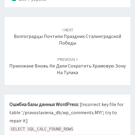
Навигация
по
NEXT
записям
Волгоградцы Почтили Праздник Сталинградской
Победы
PREVIOUS
Прихожане Вновь Не Дали Сократить Храмовую Зону
На Тулака
Ошибка базы данных WordPress:
[Incorrect key file for
table './pravoslaviena_db/wp_comments.MYI'; try to
repair it]
SELECT SQL_CALC_FOUND_ROWS