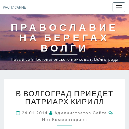
РАСПИСАНИЕ
Toggl
navig
ПРАВОСЛАВИЕ
НА БЕРЕГАХ
ВОЛГИ
Новый сайт Богоявленского прихода г. Волгограда
В
В ВОЛГОГРАД ПРИЕДЕТ
ВОЛГОГРАД
ПРИЕДЕТ
ПАТРИАРХ КИРИЛЛ
ПАТРИАРХ
КИРИЛЛ
Комме
24.01.2014
Администратор Сайта
Нет Комментариев