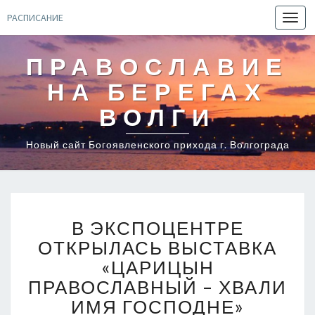
РАСПИСАНИЕ
Toggl
navig
ПРАВОСЛАВИЕ
НА БЕРЕГАХ
ВОЛГИ
Новый сайт Богоявленского прихода г. Волгограда
В
В ЭКСПОЦЕНТРЕ
ЭКСПОЦЕНТРЕ
ОТКРЫЛАСЬ
ОТКРЫЛАСЬ ВЫСТАВКА
ВЫСТАВКА
«ЦАРИЦЫН
«ЦАРИЦЫН
ПРАВОСЛАВНЫЙ – ХВАЛИ
ПРАВОСЛАВНЫЙ
ИМЯ ГОСПОДНЕ»
–