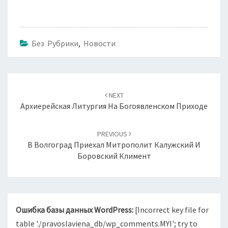
Без Рубрики
,
Новости
Навигация
по
NEXT
записям
Архиерейская Литургия На Богоявленском Приходе
PREVIOUS
В Волгоград Приехал Митрополит Калужский И
Боровский Климент
Ошибка базы данных WordPress:
[Incorrect key file for
table './pravoslaviena_db/wp_comments.MYI'; try to