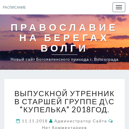
РАСПИСАНИЕ
Toggl
navig
ПРАВОСЛАВИЕ
НА БЕРЕГАХ
ВОЛГИ
Новый сайт Богоявленского прихода г. Волгограда
ВЫПУСКНОЙ
ВЫПУСКНОЙ УТРЕННИК
УТРЕННИК
В
В СТАРШЕЙ ГРУППЕ Д\С
СТАРШЕЙ
“КУПЕЛЬКА” 2018ГОД.
ГРУППЕ
Д\С
Комме
11.11.2018
Администратор Сайта
“КУПЕЛЬКА”
Нет Комментариев