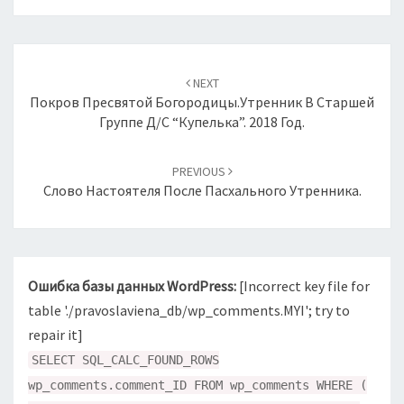
Навигация
по
NEXT
записям
Покров Пресвятой Богородицы.Утренник В Старшей
Группе Д/с “Купелька”. 2018 Год.
PREVIOUS
Слово Настоятеля После Пасхального Утренника.
Ошибка базы данных WordPress:
[Incorrect key file for
table './pravoslaviena_db/wp_comments.MYI'; try to
repair it]
SELECT SQL_CALC_FOUND_ROWS
wp_comments.comment_ID FROM wp_comments WHERE (