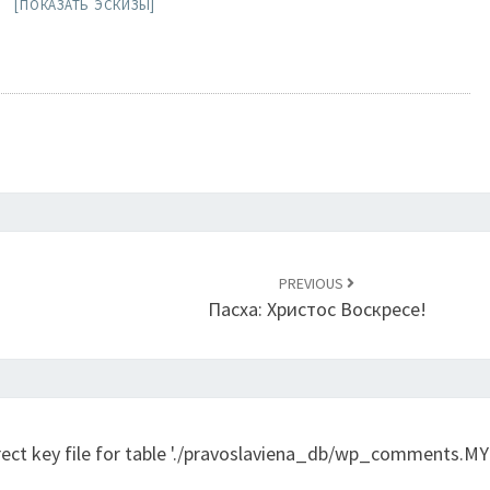
[ПОКАЗАТЬ ЭСКИЗЫ]
PREVIOUS
Пасха: Христос Воскресе!
rect key file for table './pravoslaviena_db/wp_comments.MYI