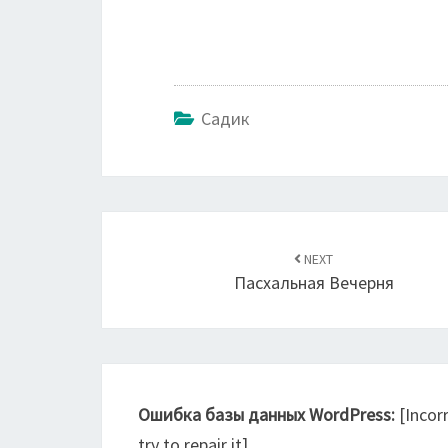
Садик
Навигация
по
NEXT
Пасхальная Вечерня
записям
Ошибка базы данных WordPress:
[Incor
try to repair it]