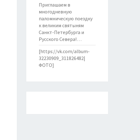
Приглашаем в
многодневную
паломническую поездку
к великим святыням
Санкт-Петербурга и
Русского Севера!…
[https://vk.com/album-
32230909_311826482|
ФОТО]